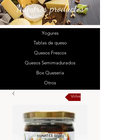
Nuestros productos
Yogures
Tablas de queso
Quesos Frescos
Quesos Semimadurados
Box Quesería
Otros
Volver