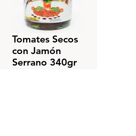
Tomates Secos
con Jamón
Serrano 340gr
Precio
$ 41.900
Cantidad
*
Agotado
Notificar al estar disponible