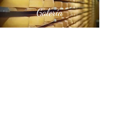
Galería
Todos los los derechos son reservados · Correo:
info@queseriademisinti.com
· Teléfono: (+57)
350 5749525
·
Política de tratamiento de datos