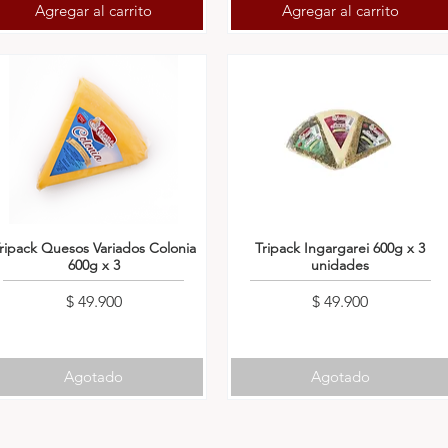
Agregar al carrito
Agregar al carrito
ripack Quesos Variados Colonia
Tripack Ingargarei 600g x 3
600g x 3
unidades
Precio
Precio
$ 49.900
$ 49.900
Agotado
Agotado