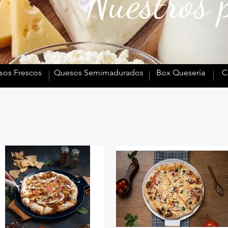
Nuestros 
sos Frescos
Quesos Semimadurados
Box Quesería
C