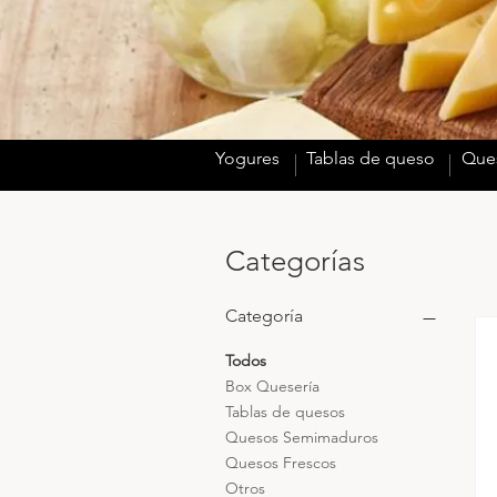
Yogures
Tablas de queso
Que
Categorías
Categoría
Todos
Box Quesería
Tablas de quesos
Quesos Semimaduros
Quesos Frescos
Otros