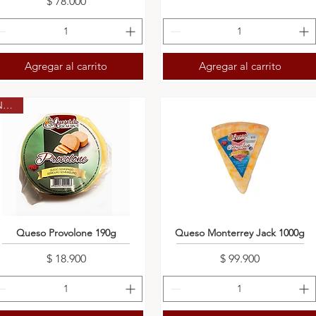
Precio
$ 78.000
Agregar al carrito
Agregar al carrito
Nuevo
Queso Provolone 190g
Queso Monterrey Jack 1000g
Precio
Precio
$ 18.900
$ 99.900