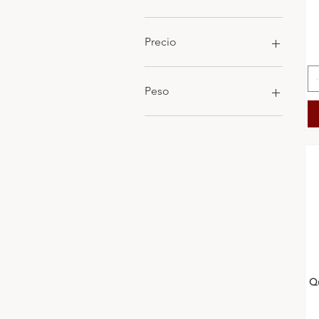
Precio
98 COP
335.900 COP
Peso
1000 gr
1500 gr
200 gr
2000 gr
300 gr
3000 gr
400 gr
4000 gr
500 gr
5000 gr
Q