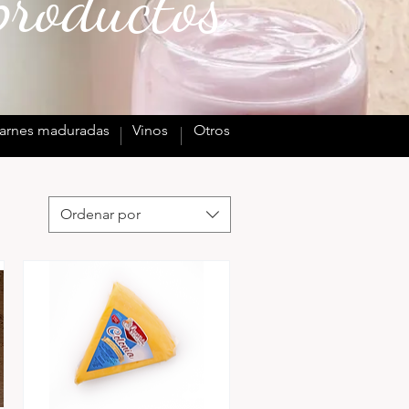
productos
arnes maduradas
Vinos
Otros
Ordenar por