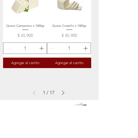
Queso Campesino x 1000gr
Queso Costeño x 1000gr
Precio
Precio
$ 45.900
$ 45.900
Agregar al carrito
Agregar al carrito
1
/
17
Descarga nuestro catálogo de
productos de quesos y yogures...