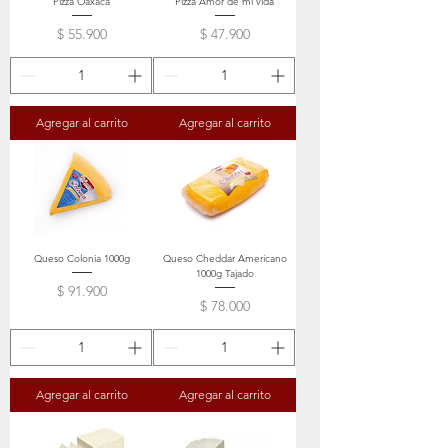
Pizza Oaxaca
Pizza Amor de mi vida
Precio
Precio
$ 55.900
$ 47.900
Agregar al carrito
Agregar al carrito
Queso Colonia 1000g
Queso Cheddar Americano
1000g Tajado
Precio
$ 91.900
Precio
$ 78.000
Agregar al carrito
Agregar al carrito