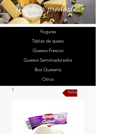
Nuestros productos
Yogures
Tablas de queso
Quesos Frescos
Quesos Semimadurados
Box Quesería
Otros
Volver