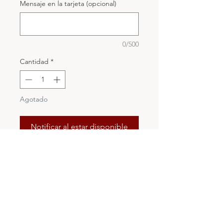
Mensaje en la tarjeta (opcional)
0/500
Cantidad
*
Agotado
Notificar al estar disponible
- Chorizo Español (Vela Natural y
Vela Picante).
- Queso Mozzarella Trenza con
Finas Hierbas o Queso
Momposino Finas Hierbas
- 5 Quesos Madurados de