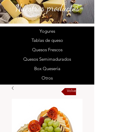
Nuestros productos
Yogures
Tablas de queso
Quesos Frescos
Quesos Semimadurados
Box Quesería
Otros
Volver